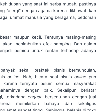
 kehidupan yang saat ini serba mudah, pastinya
ang “alergi” dengan agama karena dikhawatirkan
bagai ummat manusia yang beragama, pedoman
la besar maupun kecil. Tentunya masing-masing
entu akan menimbulkan efek samping. Dan dalam
menjadi pemicu untuk rentan terhadap adanya
banyak sekali praktek bisnis bermunculan,
snis
online.
Nah, bicara soal bisnis
online
pun
k karena ternyata belum semua masyarakat
ahaminya dengan baik. Sekalipun berlatar
gi, terkadang
enggan
bersentuhan dengan jual
karena memikirkan bahaya dan sekaligus
ng amat sangat tinggi. Sehingga, belanja di toko