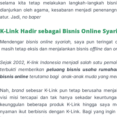
selama kita tetap melakukan langkah-langkah bisn
dianjurkan oleh agama, kesabaran menjadi penenang
atur. Jadi,
no baper
K-Link Hadir sebagai Bisnis Online Sya
Mendengar
bisnis online syariah,
saya pun teringat
masih tetap eksis dan menjalankan bisnis
offline
dan
o
Sejak 2002, K-link Indonesia menjadi salah satu pemai
terbukti memberikan
peluang bisnis usaha rumaha
bisnis online
terutama bagi anak-anak muda yang mem
Nah,
brand
sebesar K-Link pun tetap berusaha menj
visi misi tercapai dan tak hanya sekadar keuntung
keunggulan beberapa produk K-Link hingga saya m
nyaman ikut berbisnis dengan K-Link. Bagi yang ingin 