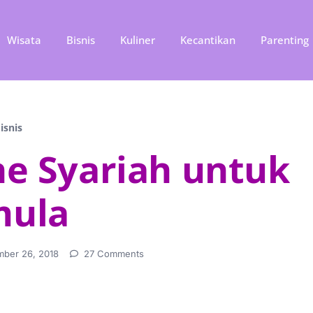
Wisata
Bisnis
Kuliner
Kecantikan
Parenting
isnis
ine Syariah untuk
mula
mber 26, 2018
27 Comments