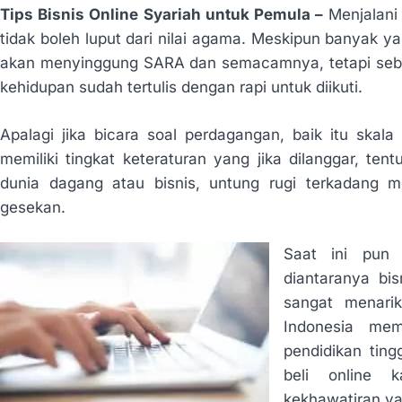
Tips Bisnis Online Syariah untuk Pemula –
Menjalani
tidak boleh luput dari nilai agama. Meskipun banyak y
akan menyinggung SARA dan semacamnya, tetapi se
kehidupan sudah tertulis dengan rapi untuk diikuti.
Apalagi jika bicara soal perdagangan, baik itu ska
memiliki tingkat keteraturan yang jika dilanggar, t
dunia dagang atau bisnis, untung rugi terkadang 
gesekan.
Saat ini pun 
diantaranya bi
sangat menari
Indonesia mem
pendidikan ting
beli online 
kekhawatiran ya