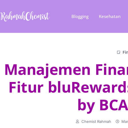
Blogging
Kesehatan
Fi
Manajemen Finan
Fitur bluRewards
by BCA
Chemist Rahmah
Mar