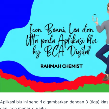
Aplikasi blu ini sendiri digambarkan dengan 3 (tiga) kla
dan icon menarik, yaitu: