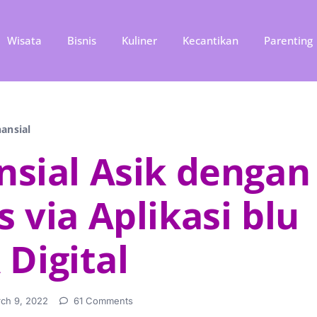
Wisata
Bisnis
Kuliner
Kecantikan
Parenting
nansial
sial Asik dengan
 via Aplikasi blu
 Digital
ch 9, 2022
61 Comments