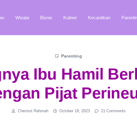
an
Wisata
Bisnis
Kuliner
Kecantikan
Parenti
Parenting
gnya Ibu Hamil Ber
engan Pijat Perine
Chemist Rahmah
October 18, 2023
21 Comments