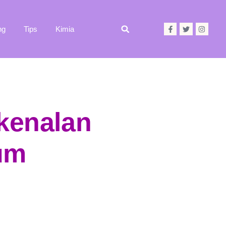
ng
Tips
Kimia
kenalan
um