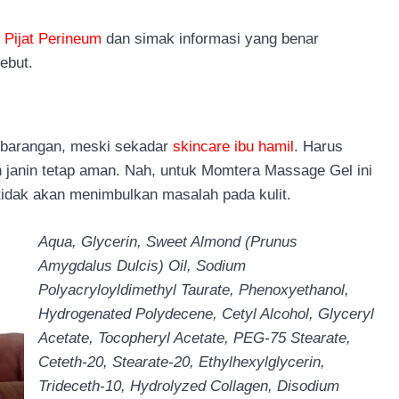
k
Pijat Perineum
dan simak informasi yang benar
sebut.
mbarangan, meski sekadar
skincare ibu hamil
. Harus
n janin tetap aman. Nah, untuk Momtera Massage Gel ini
idak akan menimbulkan masalah pada kulit.
Aqua, Glycerin, Sweet Almond (Prunus
Amygdalus Dulcis) Oil, Sodium
Polyacryloyldimethyl Taurate, Phenoxyethanol,
Hydrogenated Polydecene, Cetyl Alcohol, Glyceryl
Acetate, Tocopheryl Acetate, PEG-75 Stearate,
Ceteth-20, Stearate-20, Ethylhexylglycerin,
Trideceth-10, Hydrolyzed Collagen, Disodium