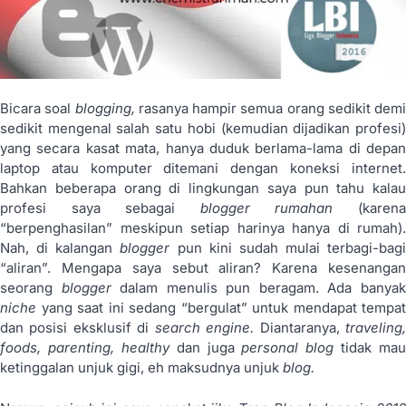
Bicara soal
blogging,
rasanya hampir semua orang sedikit demi
sedikit mengenal salah satu hobi (kemudian dijadikan profesi)
yang secara kasat mata, hanya duduk berlama-lama di depan
laptop atau komputer ditemani dengan koneksi internet.
Bahkan beberapa orang di lingkungan saya pun tahu kalau
profesi saya sebagai
blogger rumahan
(karen
“berpenghasilan” meskipun setiap harinya hanya di rumah).
Nah, di kalangan
blogger
pun kini sudah mulai terbagi-bagi
“aliran”. Mengapa saya sebut aliran? Karena kesenangan
seorang
blogger
dalam menulis pun beragam. Ada banya
niche
yang saat ini sedang “bergulat” untuk mendapat tempat
dan posisi eksklusif di
search engine.
Diantaranya,
traveling
foods, parenting, healthy
dan juga
personal blog
tidak mau
ketinggalan unjuk gigi, eh maksudnya unjuk
blog.