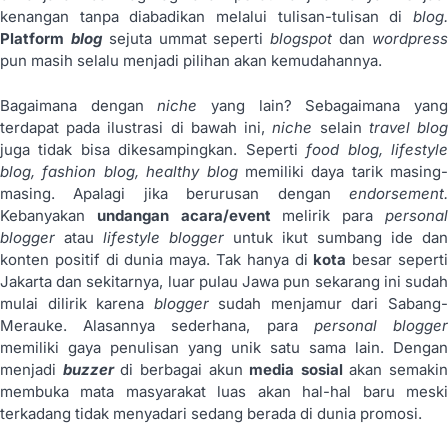
kenangan tanpa diabadikan melalui tulisan-tulisan di
blog.
Platform
blog
sejuta ummat seperti
blogspot
dan
wordpres
pun masih selalu menjadi pilihan akan kemudahannya.
Bagaimana dengan
niche
yang lain? Sebagaimana yan
terdapat pada ilustrasi di bawah ini,
niche
selain
travel blo
juga tidak bisa dikesampingkan. Seperti
food blog, lifestyl
blog, fashion blog, healthy blog
memiliki daya tarik masing-
masing. Apalagi jika berurusan dengan
endorsement.
Kebanyakan
undangan acara/event
melirik para
persona
blogger
atau
lifestyle blogger
untuk ikut sumbang ide dan
konten positif di dunia maya. Tak hanya di
kota
besar sepert
Jakarta dan sekitarnya, luar pulau Jawa pun sekarang ini sudah
mulai dilirik karena
blogger
sudah menjamur dari Sabang
Merauke. Alasannya sederhana, para
personal
blogge
memiliki gaya penulisan yang unik satu sama lain. Dengan
menjadi
buzzer
di berbagai akun
media sosial
akan semakin
membuka mata masyarakat luas akan hal-hal baru meski
terkadang tidak menyadari sedang berada di dunia promosi.