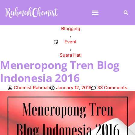
Blogging
,
Event
,
Suara Hati
Meneropong Tren Blog
Indonesia 2016
Chemist Rahmah
January 12, 2016
33 Comments