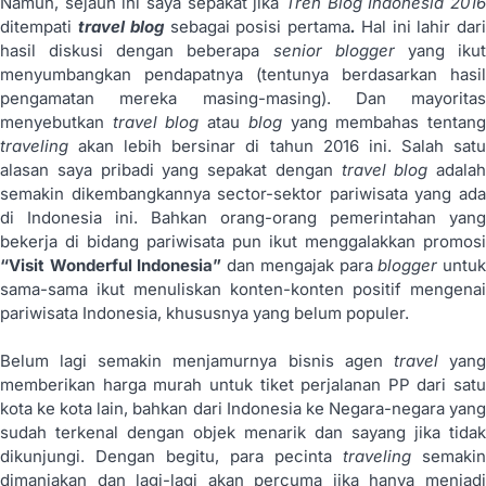
Namun, sejauh ini saya sepakat jika
Tren Blog Indonesia 2016
ditempati
travel blog
sebagai posisi pertama
.
Hal ini lahir dar
hasil diskusi dengan beberapa
senior blogger
yang iku
menyumbangkan pendapatnya (tentunya berdasarkan hasil
pengamatan mereka masing-masing). Dan mayoritas
menyebutkan
travel blog
atau
blog
yang membahas tentan
traveling
akan lebih bersinar di tahun 2016 ini. Salah sat
alasan saya pribadi yang sepakat dengan
travel blog
adalah
semakin dikembangkannya sector-sektor pariwisata yang ada
di Indonesia ini. Bahkan orang-orang pemerintahan yang
bekerja di bidang pariwisata pun ikut menggalakkan promosi
“Visit Wonderful Indonesia”
dan mengajak para
blogger
untu
sama-sama ikut menuliskan konten-konten positif mengenai
pariwisata Indonesia, khususnya yang belum populer.
Belum lagi semakin menjamurnya bisnis agen
travel
yan
memberikan harga murah untuk tiket perjalanan PP dari satu
kota ke kota lain, bahkan dari Indonesia ke Negara-negara yang
sudah terkenal dengan objek menarik dan sayang jika tidak
dikunjungi. Dengan begitu, para pecinta
traveling
semakin
dimanjakan dan lagi-lagi akan percuma jika hanya menjadi