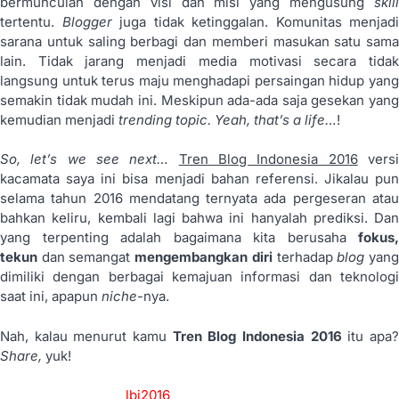
bermunculan dengan visi dan misi yang mengusung
skill
tertentu.
Blogger
juga tidak ketinggalan. Komunitas menjadi
sarana untuk saling berbagi dan memberi masukan satu sama
lain. Tidak jarang menjadi media motivasi secara tidak
langsung untuk terus maju menghadapi persaingan hidup yang
semakin tidak mudah ini. Meskipun ada-ada saja gesekan yang
kemudian menjadi
trending topic. Yeah, that’s a life…
!
So, let’s we see next…
Tren Blog Indonesia 2016
vers
kacamata saya ini bisa menjadi bahan referensi. Jikalau pun
selama tahun 2016 mendatang ternyata ada pergeseran atau
bahkan keliru, kembali lagi bahwa ini hanyalah prediksi. Dan
yang terpenting adalah bagaimana kita berusaha
fokus,
tekun
dan semangat
mengembangkan diri
terhadap
blog
yan
dimiliki dengan berbagai kemajuan informasi dan teknologi
saat ini, apapun
niche
-nya.
Nah, kalau menurut kamu
Tren Blog Indonesia 2016
itu apa
Share,
yuk!
lbi2016