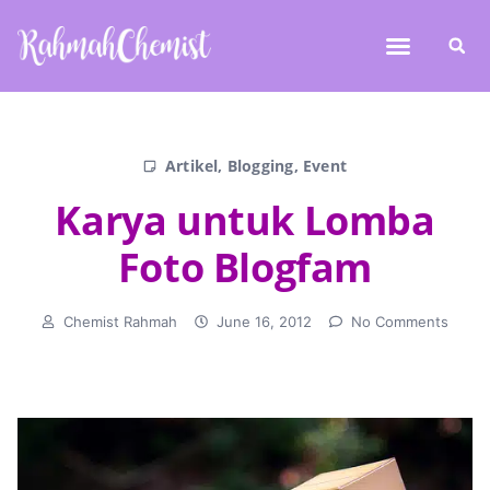
Artikel
,
Blogging
,
Event
Karya untuk Lomba
Foto Blogfam
Chemist Rahmah
June 16, 2012
No Comments