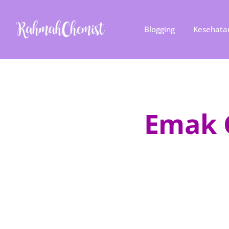
Blogging
Kesehata
Emak G