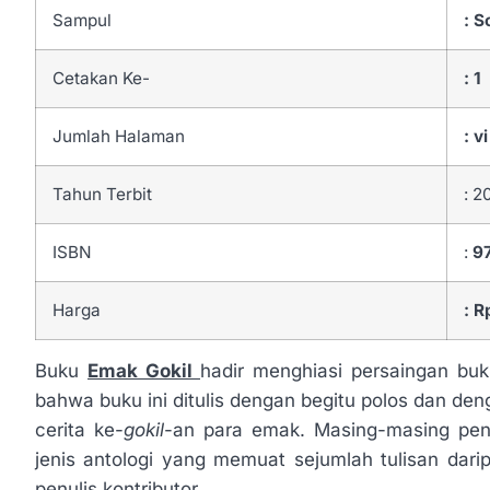
Sampul
: S
Cetakan Ke-
: 1
Jumlah Halaman
: v
Tahun Terbit
: 2
ISBN
:
9
Harga
: R
Buku
Emak Gokil
hadir menghiasi persaingan buku-
bahwa buku ini ditulis dengan begitu polos dan d
cerita ke-
gokil­
-an para emak. Masing-masing penu
jenis antologi yang memuat sejumlah tulisan dari
penulis kontributor.