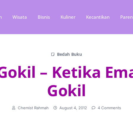
n
Wisata
Bisnis
Kuliner
Kecantikan
Paren
Bedah Buku
okil – Ketika Em
Gokil
Chemist Rahmah
August 4, 2012
4 Comments