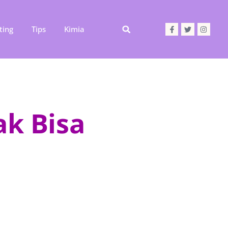
ting
Tips
Kimia
ak Bisa