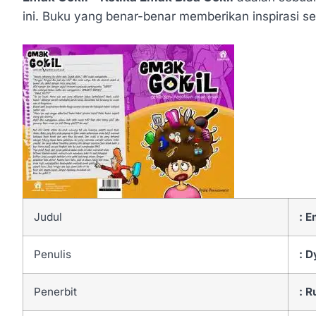
ini. Buku yang benar-benar memberikan inspirasi se
Judul
: E
Penulis
:
D
Penerbit
:
R