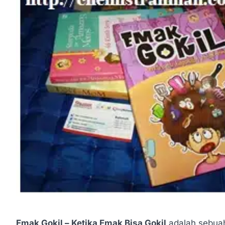
Emak Gokil – Ketika Emak Bisa Gokil
adalah sebuah