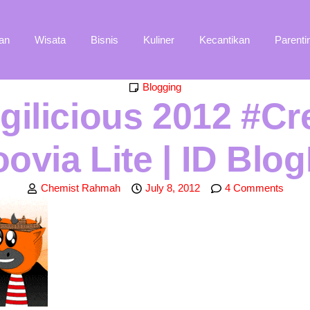
an
Wisata
Bisnis
Kuliner
Kecantikan
Parenti
Blogging
ilicious 2012 #Cr
oovia Lite | ID Blo
Chemist Rahmah
July 8, 2012
4 Comments