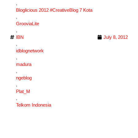
,
Bloglicious 2012 #CreativeBlog 7 Kota
,
GrooviaLite
,
IBN
July 8, 2012
,
idblognetwork
,
madura
,
ngeblog
,
Plat_M
,
Telkom Indonesia