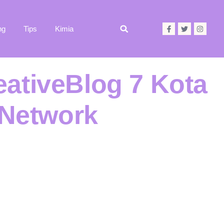
ng
Tips
Kimia
eativeBlog 7 Kota
gNetwork