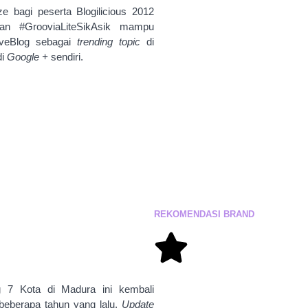
e bagi peserta Blogilicious 2012
an #GrooviaLiteSikAsik mampu
tiveBlog sebagai
trending topic
di
di
Google +
sendiri.
REKOMENDASI
BRAND
g 7 Kota di Madura ini kembali
eberapa tahun yang lalu.
Update