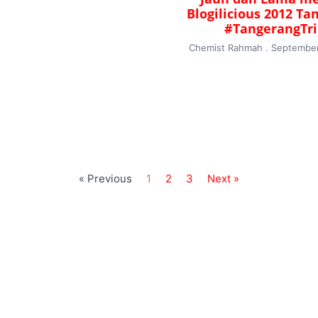
Blogilicious 2012 Ta
#TangerangTri
Chemist Rahmah
September
« Previous
1
2
3
Next »