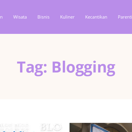
an
Wisata
Bisnis
Kuliner
Kecantikan
Parent
Tag: Blogging