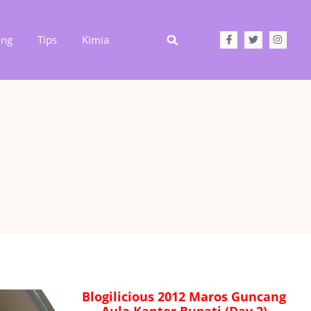
ing
Tips
Kimia
Blogilicious 2012 Maros Guncang