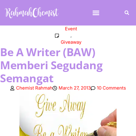
Event
,
Giveaway
Be A Writer (BAW)
Memberi Segudang
Semangat
Chemist Rahmah
March 27, 2013
10 Comments