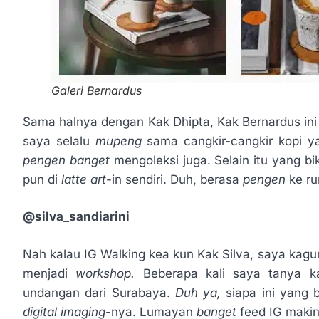
Galeri Bernardus
Sama halnya dengan Kak Dhipta, Kak Bernardus ini
saya selalu
mupeng
sama cangkir-cangkir kopi y
pengen banget
mengoleksi juga. Selain itu yang bi
pun di
latte art­
-in sendiri. Duh, berasa
pengen
ke r
@silva_sandiarini
Nah kalau IG Walking kea kun Kak Silva, saya ka
menjadi
workshop.
Beberapa kali saya tanya 
undangan dari Surabaya.
Duh ya,
siapa ini yang 
digital imaging
-nya. Lumayan
banget
feed IG makin