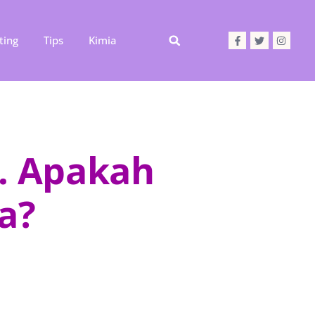
ting
Tips
Kimia
a. Apakah
a?