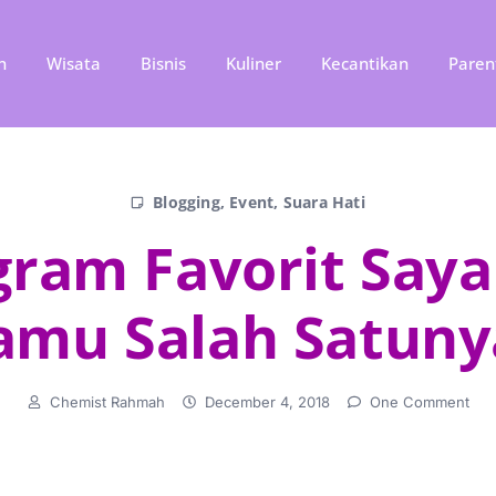
n
Wisata
Bisnis
Kuliner
Kecantikan
Paren
Blogging
,
Event
,
Suara Hati
gram Favorit Say
amu Salah Satuny
Chemist Rahmah
December 4, 2018
One Comment