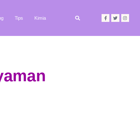
ng
Tips
Kimia
Nyaman