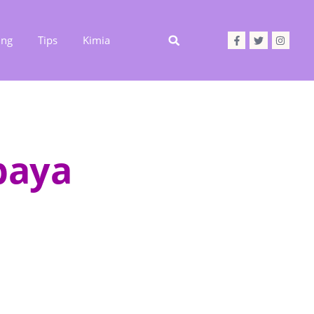
ing
Tips
Kimia
baya