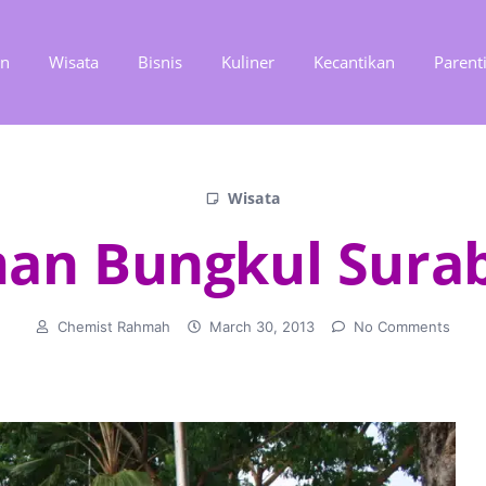
an
Wisata
Bisnis
Kuliner
Kecantikan
Parent
Wisata
an Bungkul Sura
Chemist Rahmah
March 30, 2013
No Comments