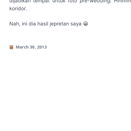
dijadikan tempat untuk foto
pre-wedding.
Hmmm…
koridor.
Nah, ini dia hasil jepretan saya 😀
March 30, 2013