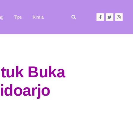
ng
Tips
Kimia
tuk Buka
idoarjo