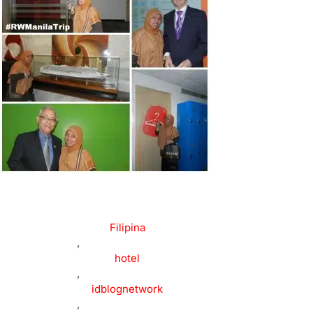
Filipina
,
hotel
,
idblognetwork
,