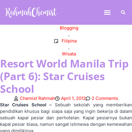
Blogging
,
Filipina
,
Wisata
Resort World Manila Trip
(Part 6): Star Cruises
School
Chemist Rahmah
April 1, 2012
2 Comments
Star Cruises School –
Sebuah sekolah yang memberika
pendidikan khusus bagi siapa saja yang ingin bekerja di dalam
sebuah kapal pesiar dan perhotelan. Kapal pesiarnya bukan
kapal pesiar biasa, namun sangat istimewa dengan kemewahan
yang dimilikinya.