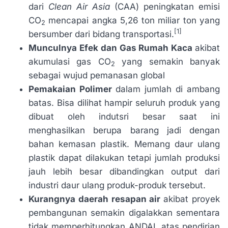
dari
Clean Air Asia
(CAA) peningkatan emisi
CO
mencapai angka 5,26 ton miliar ton yang
2
[1]
bersumber dari bidang transportasi.
Munculnya Efek dan Gas Rumah Kaca
akibat
akumulasi gas CO
yang semakin banyak
2
sebagai wujud pemanasan global
Pemakaian Polimer
dalam jumlah di ambang
batas. Bisa dilihat hampir seluruh produk yang
dibuat oleh indutsri besar saat ini
menghasilkan berupa barang jadi dengan
bahan kemasan plastik. Memang daur ulang
plastik dapat dilakukan tetapi jumlah produksi
jauh lebih besar dibandingkan output dari
industri daur ulang produk-produk tersebut.
Kurangnya daerah resapan air
akibat proyek
pembangunan semakin digalakkan sementara
tidak memperhitungkan ANDAL atas pendirian