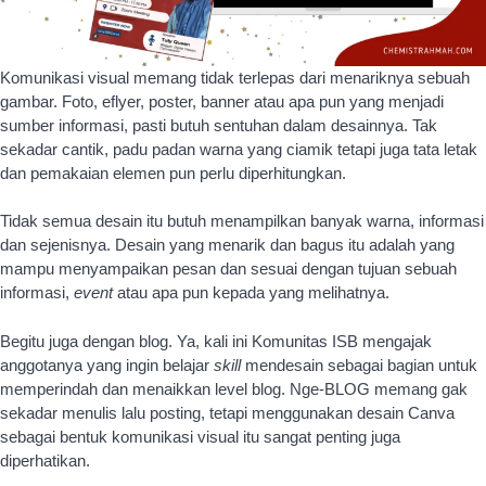
dan sejenisnya. Desain yang menarik dan bagus itu adalah yang
mampu menyampaikan pesan dan sesuai dengan tujuan sebuah
informasi,
event
atau apa pun kepada yang melihatnya.
Begitu juga dengan blog. Ya, kali ini Komunitas ISB mengajak
anggotanya yang ingin belajar
skill
mendesain sebagai bagian untuk
memperindah dan menaikkan level blog. Nge-BLOG memang gak
sekadar menulis lalu posting, tetapi menggunakan desain Canva
sebagai bentuk komunikasi visual itu sangat penting juga
diperhatikan.
Tak hanya artikel terlihat lebih nyaman, tetapi juga membuat
pembaca lebih betah menyelesaikan artikel yang dibaca dalam blog
kita. Kalau sudah seperti itu, pastinya
engagement
dan
traffic
blog
akan jadi lebih baik.
Desain dengan Canva, Semuanya Ada
Tidak hanya bisa desain ilustrasi, buku, poster, Canva juga
menyediakan template dan ukuran untuk membuat
header