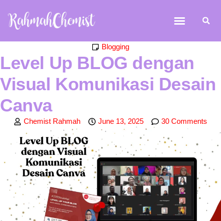
Chemist Rahmah
June 13, 2025
30 Comments
Komunikasi visual memang tidak terlepas dari menariknya sebuah
gambar. Foto, eflyer, poster, banner atau apa pun yang menjadi
sumber informasi, pasti butuh sentuhan dalam desainnya. Tak
sekadar cantik, padu padan warna yang ciamik tetapi juga tata letak
dan pemakaian elemen pun perlu diperhitungkan.
Tidak semua desain itu butuh menampilkan banyak warna, informasi