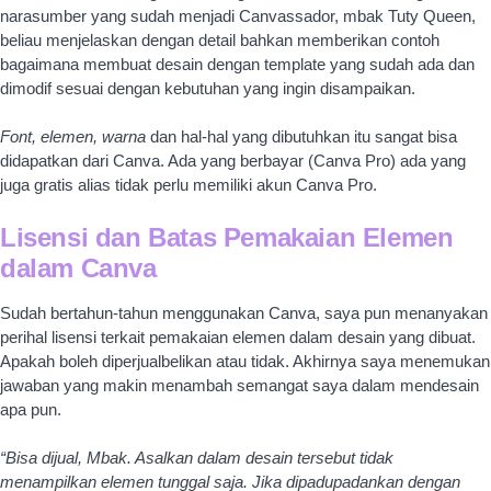
dalam Canva
Sudah bertahun-tahun menggunakan Canva, saya pun menanyakan
perihal lisensi terkait pemakaian elemen dalam desain yang dibuat.
Apakah boleh diperjualbelikan atau tidak. Akhirnya saya menemukan
jawaban yang makin menambah semangat saya dalam mendesain
apa pun.
“Bisa dijual, Mbak. Asalkan dalam desain tersebut tidak
menampilkan elemen tunggal saja. Jika dipadupadankan dengan
elemen lain, seperti gambar, huruf atau elemen apa saja yang ada di
Canva, maka itu bisa dan legal.”
Jawab mbak Tuty saat di sesi tanya
jawab.
Ya kebetulan saya dipercaya untuk mendesain kartupos dalam
rangkan 20th Anniversary Postcrossing, sebuah kanal pertukaran
kartu pos seluruh Indonesia yang bulan Juli nanti akan dihelat di
beberapa kota dan negara secara serempak. Nah, kebetulan saya
ada di regional Surabaya dan mendesain untuk meet up area
Surabaya.