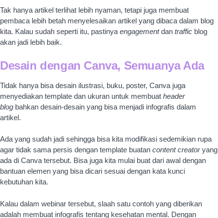
blog
bahkan desain-desain yang bisa menjadi infografis dalam
artikel.
Ada yang sudah jadi sehingga bisa kita modifikasi sedemikian rupa
agar tidak sama persis dengan template buatan
content creator
yang
ada di Canva tersebut. Bisa juga kita mulai buat dari awal dengan
bantuan elemen yang bisa dicari sesuai dengan kata kunci
kebutuhan kita.
Kalau dalam webinar tersebut, slaah satu contoh yang diberikan
adalah membuat infografis tentang kesehatan mental. Dengan
narasumber yang sudah menjadi Canvassador, mbak Tuty Queen,
beliau menjelaskan dengan detail bahkan memberikan contoh
bagaimana membuat desain dengan template yang sudah ada dan
dimodif sesuai dengan kebutuhan yang ingin disampaikan.
Font, elemen, warna
dan hal-hal yang dibutuhkan itu sangat bisa
didapatkan dari Canva. Ada yang berbayar (Canva Pro) ada yang
juga gratis alias tidak perlu memiliki akun Canva Pro.
Lisensi dan Batas Pemakaian Elemen