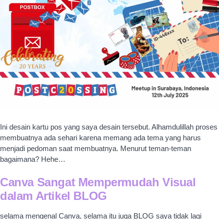
Ini desain kartu pos yang saya desain tersebut. Alhamdulillah proses
membuatnya ada sehari karena memang ada tema yang harus
menjadi pedoman saat membuatnya. Menurut teman-teman
bagaimana? Hehe…
Canva Sangat Mempermudah Visual
dalam Artikel BLOG
selama mengenal Canva, selama itu juga BLOG saya tidak lagi
posting foto secara langsung. Maksudnya saya perlu sentuhan agar
foto yang copyright-nya adalah diriku, tidak langsung di-
save
orang
lain dan bisa jadi disalahgunakan. Kalau ada sentuhan Canva yang
bisa mencirikan
gue banget
itu sudah bisa terlihat, “Ooo, ini style
mbak A, mbak B dan seterusnya.”
Meskipun memang bisa saja ditiru plek ketiplek, tetapi balik lagi
bahwa etika seseorang pun adalah tanggung jawab masing-masing.
Mau diberi sanksi sosial ya kalau dalam diri tetap mau meniru dan
langsung comot saja
sih
tidak akan berubah, hehe. Tetap saja jahat.