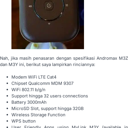
Nah, jika masih penasaran dengan spesifikasi Andromax M3Z
dan M3Y ini, berikut saya lampirkan rinciannya:
Modem WiFi LTE Cat4
Chipset Qualcomm MDM 9307
WiFi 802.11 b/g/n
Support hingga 32 users connections
Battery 3000mAh
MicroSD Slot, support hingga 32GB
Wireless Storage Function
WPS button
User Friendly Apps using MyLink M3Y (available in