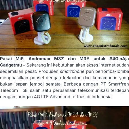
Pakai MiFi Andromax M3Z dan M3Y untuk #4GinAja
Gadgetmu –
Sekarang ini kebutuhan akan akses internet sudah
sedemikian pesat. Produsen
smartphone
pun berlomba-lomba
menghasilkan ponsel dengan kekuatan dan kemampuan yang
bukan isapan jempol semata. Berbeda dengan PT Smartfren
Telecom Tbk, salah satu perusahaan telekomunikasi terdepan
dengan jaringan 4G LTE Advanced terluas di Indonesia.