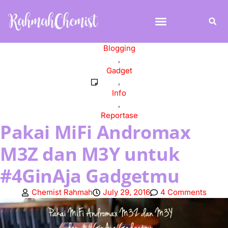
Blogging
,
Gadget
,
Info
,
Reportase
Pakai MiFi Andromax
M3Z dan M3Y untuk
#4GinAja Gadgetmu
Chemist Rahmah
July 29, 2016
4 Comments