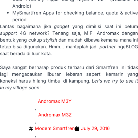
Android)
MySmartfren Apps for checking balance, quota & active
period
Lantas bagaimana jika
gadget
yang dimiliki saat ini belum
support
4G network? Tenang saja, MiFi Andromax denga
bentuk yang cukup
stylish
dan mudah dibawa kemana-mana ini
tetap bisa digunakan. Hmm… mantaplah jadi
partner
ngeBLO
saat berada di luar kota.
Saya sangat berharap produk terbaru dari Smartfren ini tidak
lagi mengacaukan liburan lebaran seperti kemarin yang
koneksi harus hilang-timbul di kampung.
Let’s we try to use it
in my village soon
!
Andromax M3Y
,
Andromax M3Z
,
Modem Smartfren
July 29, 2016
,