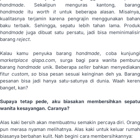
handmade
. Sekalipun menguras kantong, barang
handmade
itu
worth it
untuk beberapa alasan. Misalnya
kualitasnya terjamin karena pengrajin menggunakan bahan
baku terbaik. Sehingga, sepatu lebih tahan lama. Produk
handmade
juga dibuat satu persatu, jadi bisa meminimalisir
barang
reject
.
Kalau kamu penyuka barang
handmade
, coba kunjung
marketplace qlapa.com
, surga bagi para wanita pembur
barang
handmade
unik. Beberapa
seller
bahkan menyediakan
fitur
custom
,
so
bisa pesan sesuai keinginan deh ya. Baran
pesanan bisa jadi hanya satu-satunya di dunia. Waah keren
banget, kan?
Supaya tetap pede, aku biasakan membersihkan sepatu
wanita kesayangan. Caranya?
Alas kaki bersih akan membuatmu semakin percaya diri. Orang
pun merasa nyaman melihatnya. Alas kaki untuk keluar rumah
biasanya berbahan kulit. Nah begini cara membersihkannya: