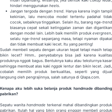
indah dipandang. Misalnya, jika bentuk kaki cukup lebar,
hindari menggunakan
heels
.
Jangan tergoda dengan
trend
. Hanya karena ingin tampi
kekinian, lalu mencoba model tertentu padahal tidak
cocok, sebaiknya tinggalkan. Selain itu, barang nge-
trend
biasanya cepat sekali ketinggalan zaman dan digantikan
dengan model lain. Lebih baik memilih produk
evergreen
,
selalu nge-
trend
sepanjang masa, tetapi nyaman dipaka
dan tidak membuat kaki lecet. Itu yang penting!
Sudah membeli sepatu dengan ukuran tepat tetapi masih tetap
bikin lecet? Hmm.. penyebabnya bisa jadi karena kualitas
produknya
nggak
bagus. Bentuknya kaku atau teksturnya kasa
sehingga membuat alas kaki
nggak
lentur dan bikin lecet. Jadi
cobalah memilih produk berkualitas, seperti yang dijual
langsung oleh pengrajinnya, salah satunya di Qlapa.com.
Kenapa aku lebih suka belanja produk handmade dibanding
pabrikan?
Sepatu wanita
handmade
terkenal mahal dibandingkan produ
pabrikan. Itulah hal yang bikin orang
enggan
membeli produk