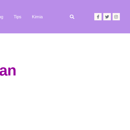
ng
Tips
Kimia
gan