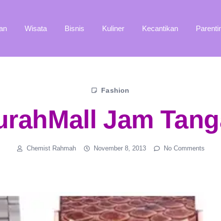
an
Wisata
Bisnis
Kuliner
Kecantikan
Parenti
Fashion
rahMall Jam Tan
Chemist Rahmah
November 8, 2013
No Comments