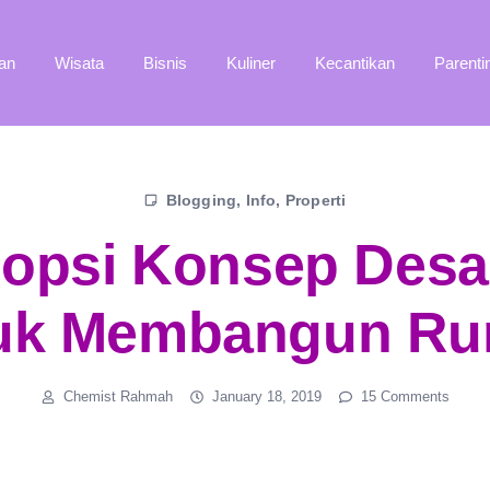
an
Wisata
Bisnis
Kuliner
Kecantikan
Parenti
Blogging
,
Info
,
Properti
opsi Konsep Desai
uk Membangun R
Chemist Rahmah
January 18, 2019
15 Comments