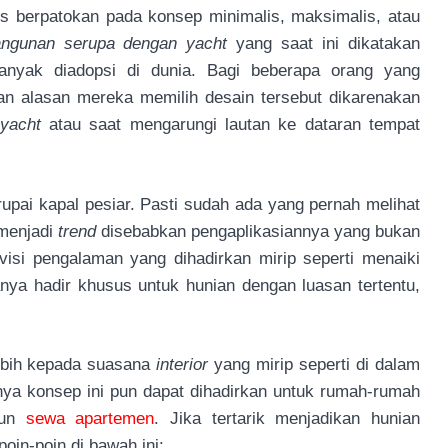
s berpatokan pada konsep minimalis, maksimalis, atau
angunan serupa dengan yacht
yang saat ini dikatakan
nyak diadopsi di dunia. Bagi beberapa orang yang
an alasan mereka memilih desain tersebut dikarenakan
yacht
atau saat mengarungi lautan ke dataran tempat
rupai kapal pesiar. Pasti sudah ada yang pernah melihat
 menjadi
trend
disebabkan pengaplikasiannya yang bukan
isi pengalaman yang dihadirkan mirip seperti menaiki
nya hadir khusus untuk hunian dengan luasan tertentu,
ebih kepada suasana
interior
yang mirip seperti di dalam
nya konsep ini pun dapat dihadirkan untuk rumah-rumah
pun
sewa apartemen
. Jika tertarik menjadikan hunian
oin-poin di bawah ini: