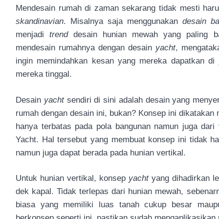
Mendesain rumah di zaman sekarang tidak mesti haru
skandinavian
. Misalnya saja menggunakan
desain b
menjadi
trend
desain hunian mewah yang paling ba
mendesain rumahnya dengan desain
yacht
, mengatak
ingin memindahkan kesan yang mereka dapatkan di
mereka tinggal.
Desain
yacht
sendiri di sini adalah desain yang menye
rumah dengan desain ini, bukan? Konsep ini dikatakan
hanya terbatas pada pola bangunan namun juga dari v
Yacht. Hal tersebut yang membuat konsep ini tidak ha
namun juga dapat berada pada hunian vertikal.
Untuk hunian vertikal, konsep
yacht
yang dihadirkan l
dek kapal. Tidak terlepas dari hunian mewah, sebenar
biasa yang memiliki luas tanah cukup besar mau
berkonsep seperti ini, pastikan sudah mengaplikasikan p