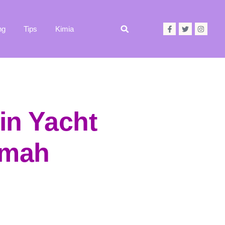
ng
Tips
Kimia
n Yacht
umah