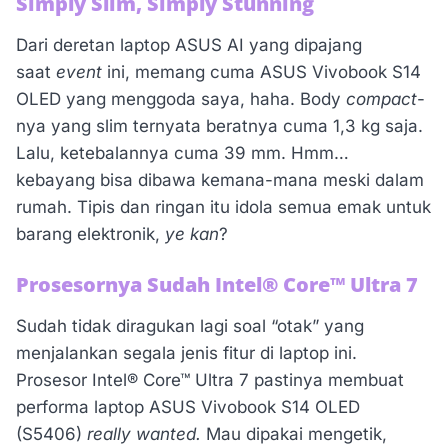
Simply Slim, Simply Stunning
Dari deretan laptop ASUS AI yang dipajang
saat
event
ini, memang cuma ASUS Vivobook S14
OLED yang menggoda saya, haha. Body
compact
-
nya yang slim ternyata beratnya cuma 1,3 kg saja.
Lalu, ketebalannya cuma 39 mm. Hmm…
kebayang bisa dibawa kemana-mana meski dalam
rumah. Tipis dan ringan itu idola semua emak untuk
barang elektronik,
ye kan
?
Prosesornya Sudah Intel® Core™ Ultra 7
Sudah tidak diragukan lagi soal “otak” yang
menjalankan segala jenis fitur di laptop ini.
Prosesor Intel® Core™ Ultra 7 pastinya membuat
performa laptop ASUS Vivobook S14 OLED
(S5406)
really wanted.
Mau dipakai mengetik,