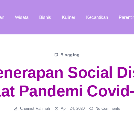
an
Wisata
Bisnis
Kuliner
Kecantikan
Parenti
Blogging
enerapan Social Di
at Pandemi Covid
Chemist Rahmah
April 24, 2020
No Comments