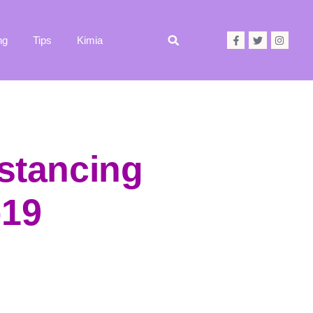
ng
Tips
Kimia
stancing
-19