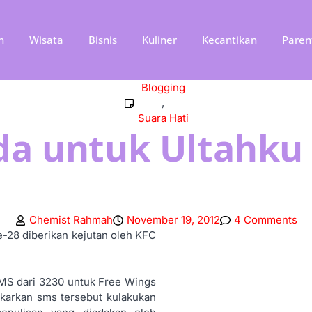
n
Wisata
Bisnis
Kuliner
Kecantikan
Paren
Blogging
,
Suara Hati
da untuk Ultahku
Chemist Rahmah
November 19, 2012
4 Comments
ke-28 diberikan kejutan oleh KFC
MS dari 3230 untuk Free Wings
karkan sms tersebut kulakukan