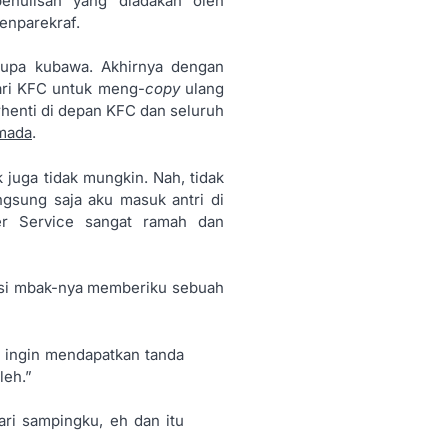
enulisan yang diadakan oleh
enparekraf.
 lupa kubawa. Akhirnya dengan
ari KFC untuk meng-
copy
ulang
henti di depan KFC dan seluruh
mada
.
 juga tidak mungkin. Nah, tidak
gsung saja aku masuk antri di
r Service sangat ramah dan
 si mbak-nya memberiku sebuah
a ingin mendapatkan tanda
leh.”
ari sampingku, eh dan itu