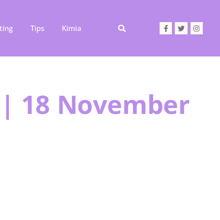
ting
Tips
Kimia
 | 18 November