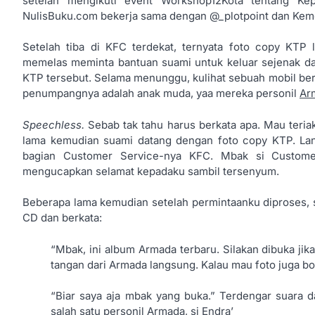
setelah mengikuti event Workshop12Kota tentang Kep
NulisBuku.com bekerja sama dengan @_plotpoint dan Kem
Setelah tiba di KFC terdekat, ternyata foto copy KTP
memelas meminta bantuan suami untuk keluar sejenak d
KTP tersebut. Selama menunggu, kulihat sebuah mobil ber
penumpangnya adalah anak muda, yaa mereka personil
Ar
Speechless.
Sebab tak tahu harus berkata apa. Mau teriak
lama kemudian suami datang dengan foto copy KTP. Lan
bagian Customer Service-nya KFC. Mbak si Custome
mengucapkan selamat kepadaku sambil tersenyum.
Beberapa lama kemudian setelah permintaanku diproses,
CD dan berkata:
“Mbak, ini album Armada terbaru. Silakan dibuka jik
tangan dari Armada langsung. Kalau mau foto juga bo
“Biar saya aja mbak yang buka.” Terdengar suara d
salah satu personil Armada, si Endra’