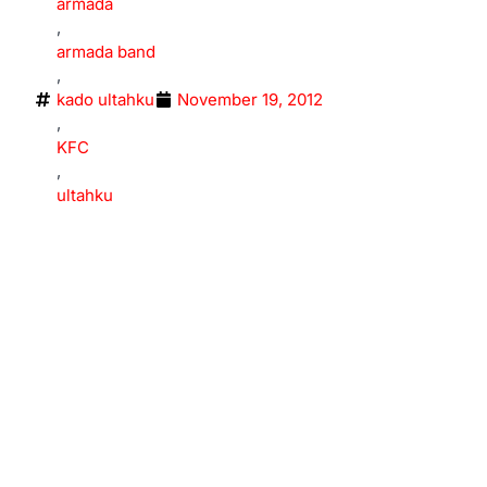
armada
,
armada band
,
kado ultahku
November 19, 2012
,
KFC
,
ultahku