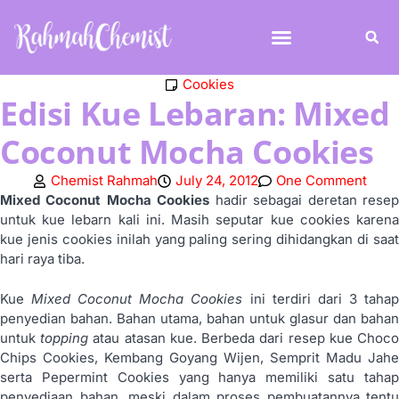
Cookies
Edisi Kue Lebaran: Mixed
Coconut Mocha Cookies
Chemist Rahmah
July 24, 2012
One Comment
Mixed Coconut Mocha Cookies
hadir sebagai deretan rese
untuk kue lebarn kali ini. Masih seputar kue cookies karena
kue jenis cookies inilah yang paling sering dihidangkan di saat
hari raya tiba.
Kue
Mixed Coconut Mocha Cookies
ini terdiri dari 3 taha
penyedian bahan. Bahan utama, bahan untuk glasur dan bahan
untuk
topping
atau atasan kue. Berbeda dari resep kue Choc
Chips Cookies, Kembang Goyang Wijen, Semprit Madu Jahe
serta Pepermint Cookies yang hanya memiliki satu tahap
penyediaan bahan, meski dalam proses pembuatannya tentu