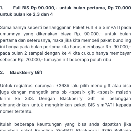
1.
Full BIS Rp 90.000,- u
n
t
u
k bulan pertama, Rp 70.00
untuk bulan ke 2,3 dan 4
Sama halnya seperti berlangganan Paket Full BIS SimPATI pada
umumnya yang dikenakan biaya Rp. 90.000,- untuk bulan
pertama dan seterusnya, maka jika kita membeli paket bundling
ini hanya pada bulan pertama kita harus membayar Rp. 90.000,-
pada bulan 2 sampai dengan ke 4 kita cukup hanya membayar
sebesar Rp. 70.000,- lumayan irit beberapa puluh ribu
2.
BlackBerry Gift
Untuk regiatrasi caranya : *363# lalu pilih menu gift atau bisa
juga dengan mengetik sms bb <spasi> gift <spasi> msisdn
kirim ke 333. Dengan Blackberry Gift ini pelanggan
dimungkinkan untuk mengirimkan paket BIS simPATI kepada
nomer tertentu.
Itulah beberapa keuntungan yang bisa anda dapatkan jika
membeli paket Bundling SimPATI Blackberry 9790 Bellagio