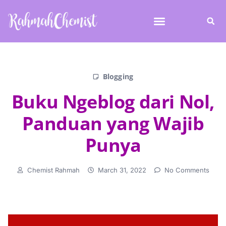
Blogging
Buku Ngeblog dari Nol,
Panduan yang Wajib
Punya
Chemist Rahmah
March 31, 2022
No Comments