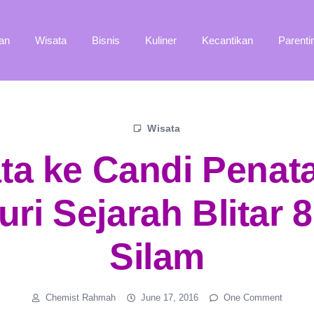
an
Wisata
Bisnis
Kuliner
Kecantikan
Parenti
Wisata
ta ke Candi Penat
ri Sejarah Blitar 
Silam
Chemist Rahmah
June 17, 2016
One Comment