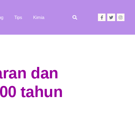
ng
Tips
Kimia
aran dan
800 tahun