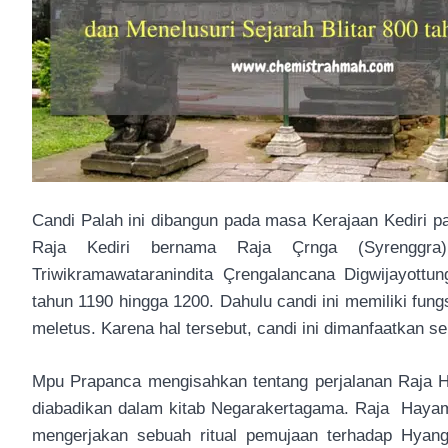
Candi Palah ini dibangun pada masa Kerajaan Kediri pa
Raja Kediri bernama Raja Çrnga (Syrenggra
Triwikramawataranindita Çrengalancana Digwijayottu
tahun 1190 hingga 1200. Dahulu candi ini memiliki fun
meletus. Karena hal tersebut, candi ini dimanfaatkan 
Mpu Prapanca mengisahkan tentang perjalanan Raja 
diabadikan dalam kitab Negarakertagama. Raja Haya
mengerjakan sebuah ritual pemujaan terhadap Hya