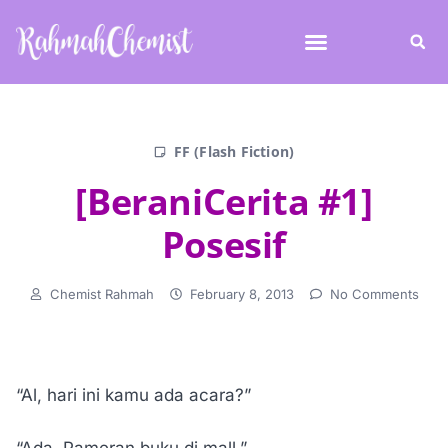
FF (Flash Fiction)
[BeraniCerita #1]
Posesif
Chemist Rahmah
February 8, 2013
No Comments
“Al, hari ini kamu ada acara?”
“Ada. Pameran buku di mall.”