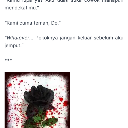
“Kamu lupa ya? Aku tidak suka cowok manapun
mendekatimu.”
“Kami cuma teman, Do.”
“
Whatever
… Pokoknya jangan keluar sebelum aku
jemput.”
***