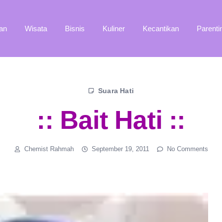
an
Wisata
Bisnis
Kuliner
Kecantikan
Parenti
Suara Hati
:: Bait Hati ::
Chemist Rahmah
September 19, 2011
No Comments