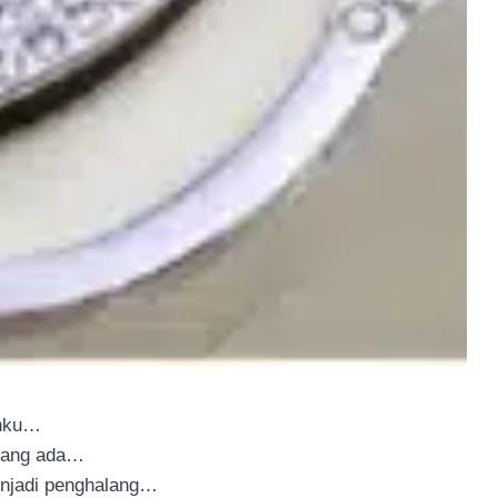
ahku…
 yang ada…
enjadi penghalang…