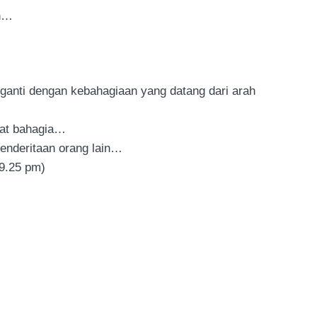
an…
ganti dengan kebahagiaan yang datang dari arah
apat bahagia…
penderitaan orang lain…
9.25 pm)