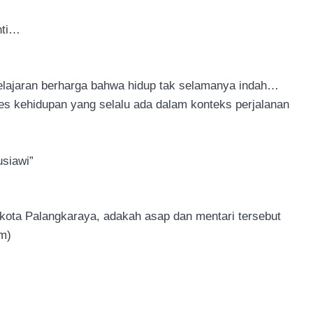
nti…
lajaran berharga bahwa hidup tak selamanya indah…
ses kehidupan yang selalu ada dalam konteks perjalanan
siawi”
i kota Palangkaraya, adakah asap dan mentari tersebut
am)