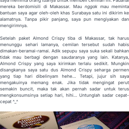
saya meminta orang tuanya untuk membeli cemilan ini. Padahal
mereka berdomisili di Makassar. Mau
nggak
mau memint
bantuan saya agar oleh-oleh khas Surabaya satu ini dikirim ke
alamatnya. Tanpa pikir panjang, saya pun mengiyakan dan
mengirimnya.
Setelah paket Almond Crispy tiba di Makassar, tak harus
menunggu sehari lamanya, cemilan tersebut sudah habis
dimakan-beramai-ramai. Adik sepupu saya suka sekali bahkan
tidak mau berbagi dengan saudaranya yang lain. Katanya,
Almond Crispy yang saya kirimkan terlalu sedikit. Mungkin
disangkanya saya satu dus Almond Crispy seharga permen
yang tiap hari dibelinyam hehe… Tetapi, jujur sih saya
mengakuinya memang enak. Jika tidak mengingat perut
semakin buncit, maka tak akan pernah sadar untuk terus
mengkonsumsinya setiap hari, hihi… Untunglah sadar cepat-
cepat ^_^