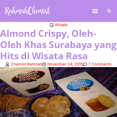
Wisata
Almond Crispy, Oleh-
Oleh Khas Surabaya yang
Hits di Wisata Rasa
Chemist Rahmah
November 24, 2015
7 Comments