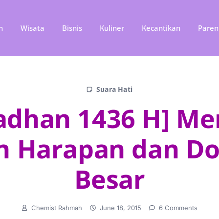
n
Wisata
Bisnis
Kuliner
Kecantikan
Paren
Suara Hati
adhan 1436 H] Me
n Harapan dan Do
Besar
Chemist Rahmah
June 18, 2015
6 Comments