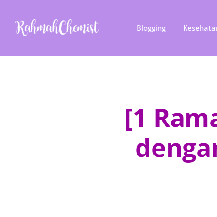
Blogging
Kesehata
[1 Ram
denga