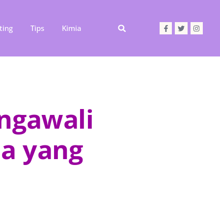
ting
Tips
Kimia
ngawali
a yang