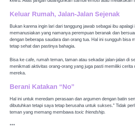
keliru. Alias jangan dibangunkan sambil emosi atau melakukan
Keluar Rumah, Jalan-Jalan Sejenak
Bukan karena ingin lari dari tanggung jawab sebagai ibu apalagi is
memanusiakan yang namanya perempuan beranak dan bersuami.
dengan beberapa saudara dan orang tua. Hal ini sungguh bisa 
tetap sehat dan pastinya bahagia.
Bisa ke cafe, rumah teman, taman atau sekadar jalan-jalan di s
menikmati aktivitas orang-orang yang juga pasti memiliki cerita
mereka.
Berani Katakan “No”
Hal ini untuk meredam perasaan dan argumen dengan batin sendi
dibutuhkan tetapi saya tetap berusaha untuk sukses.” Tidak pe
teman yang memang membawa
toxic friendship.
***