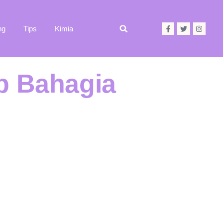
ng
Tips
Kimia
ap Bahagia