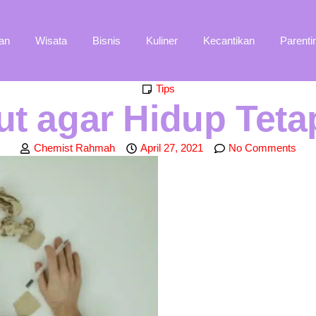
an
Wisata
Bisnis
Kuliner
Kecantikan
Parenti
Tips
ut agar Hidup Tet
Chemist Rahmah
April 27, 2021
No Comments