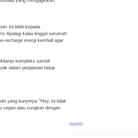
 sesuatu yang mengagetkan.
tri. Ini lebih kepada
 Apalagi kalau tinggal serumah
me-
recharge
energi kembali agar
ekitaran kompleks sambil
 unik dalam perjalanan hidup
ri yang bunyinya: “Hey, ini tidak
rlu segan atau sungkan dengan
AWARD