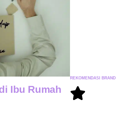
REKOMENDASI
BRAND
adi Ibu Rumah