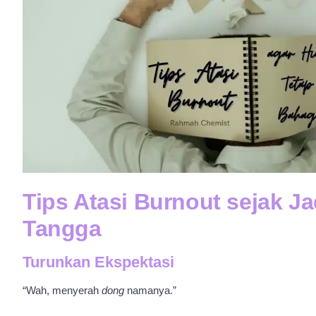
Tips Atasi Burnout sejak J
Tangga
Turunkan Ekspektasi
“Wah, menyerah
dong
namanya.”