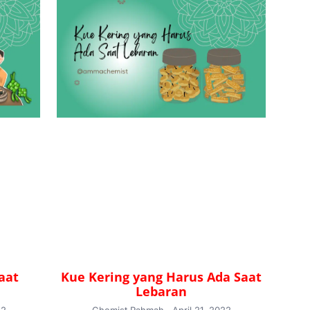
aat
Kue Kering yang Harus Ada Saat
Lebaran
22
Chemist Rahmah
April 21, 2022