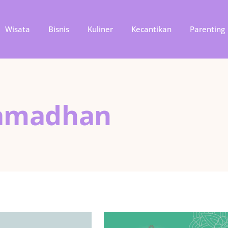
Wisata
Bisnis
Kuliner
Kecantikan
Parenting
Ramadhan