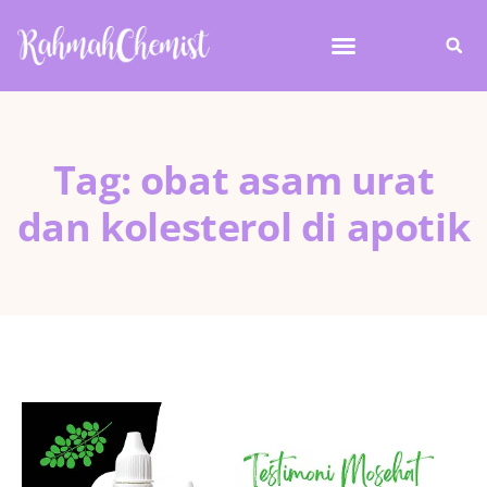
Tag: obat asam urat
dan kolesterol di apotik