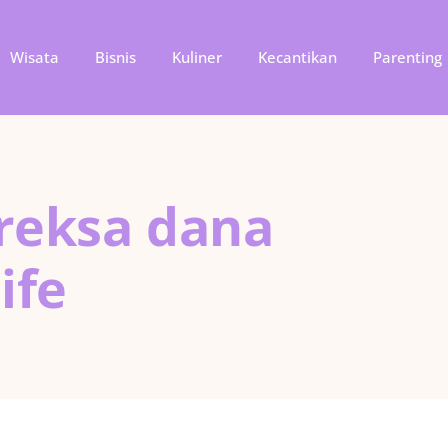
Wisata
Bisnis
Kuliner
Kecantikan
Parenting
 reksa dana
ife