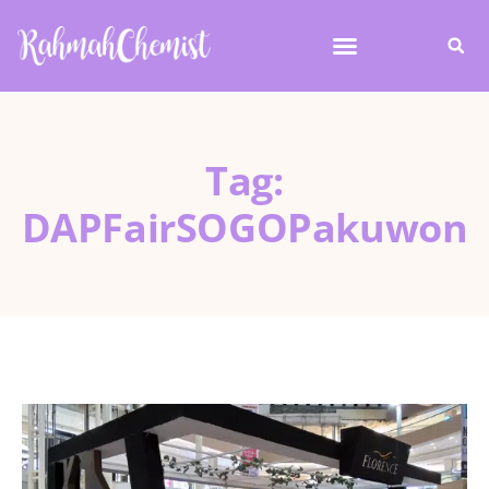
Tag:
DAPFairSOGOPakuwon