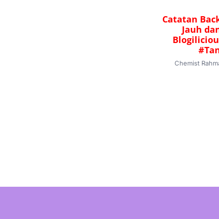
Catatan Back
Jauh da
Blogilicio
#Tan
Chemist Rah