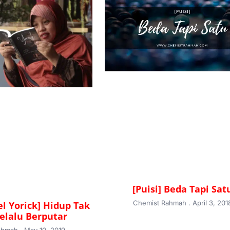
[Puisi] Beda Tapi Sat
Chemist Rahmah
April 3, 201
l Yorick] Hidup Tak
Selalu Berputar
Rahmah
May 10, 2019