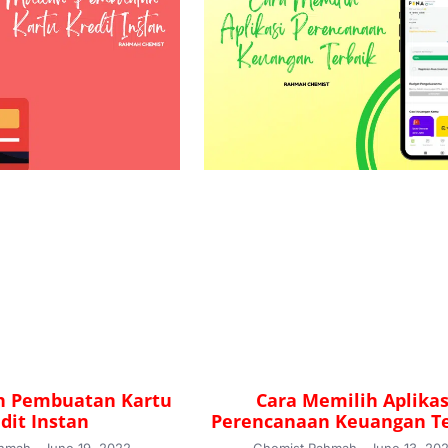
h Pembuatan Kartu
Cara Memilih Aplikas
dit Instan
Perencanaan Keuangan Te
ahmah
June 19, 2022
Chemist Rahmah
June 13, 20