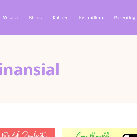
Wisata
Bisnis
Kuliner
Kecantikan
Parenting
inansial